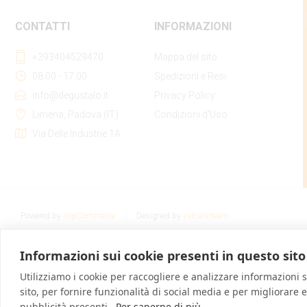
CONTATTI
INFORMAZIONI
+393404529470
Mappa del sito
08:00 - 17:00
Spedizioni e Resi
info@degustalo.it
Privacy Policy
Limena, Padova (IT)
Condizioni d'Uso
Via Delle Industrie 1A
Powered by
nopCommerce
Designed by
vulcanoteam
Informazioni sui cookie presenti in questo sito
Utilizziamo i cookie per raccogliere e analizzare informazioni su
sito, per fornire funzionalità di social media e per migliorare 
pubblicità presenti.
Per saperne di più