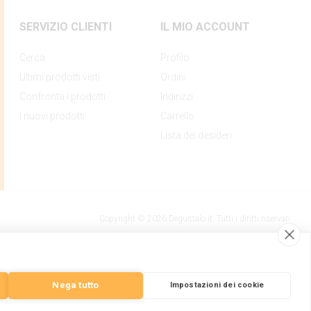
SERVIZIO CLIENTI
IL MIO ACCOUNT
Cerca
Profilo
Ultimi prodotti visti
Ordini
Confronta i prodotti
Indirizzi
I nuovi prodotti
Carrello
Lista dei desideri
Copyright © 2026 Degustalo.it. Tutti i diritti riservati
Nega tutto
Impostazioni dei cookie