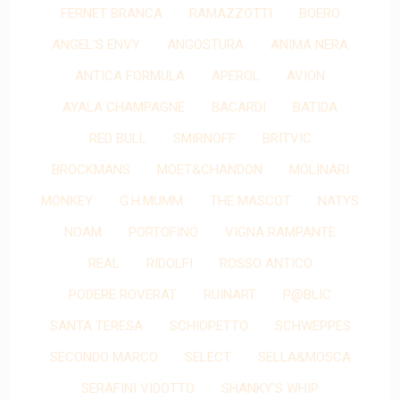
FERNET BRANCA
RAMAZZOTTI
BOERO
ANGEL'S ENVY
ANGOSTURA
ANIMA NERA
ANTICA FORMULA
APEROL
AVION
AYALA CHAMPAGNE
BACARDI
BATIDA
RED BULL
SMIRNOFF
BRITVIC
BROCKMANS
MOET&CHANDON
MOLINARI
MONKEY
G.H.MUMM
THE MASCOT
NATYS
NOAM
PORTOFINO
VIGNA RAMPANTE
REAL
RIDOLFI
ROSSO ANTICO
PODERE ROVERAT
RUINART
P@BLIC
SANTA TERESA
SCHIOPETTO
SCHWEPPES
SECONDO MARCO
SELECT
SELLA&MOSCA
SERAFINI VIDOTTO
SHANKY'S WHIP