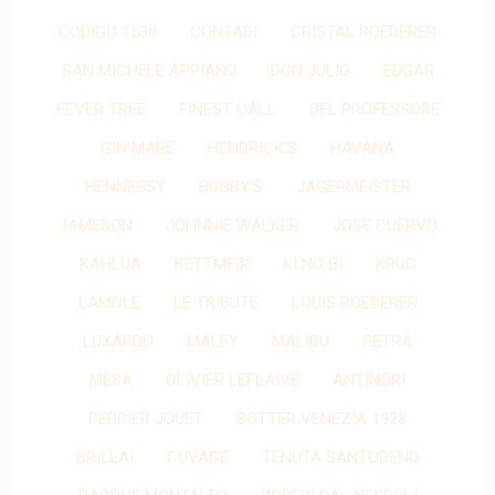
CODIGO 1530
CONTADI
CRISTAL ROEDERER
SAN MICHELE APPIANO
DON JULIO
EDGAR
FEVER TREE
FINEST CALL
DEL PROFESSORE
GIN MARE
HENDRICK'S
HAVANA
HENNESSY
BOBBY'S
JAGERMEISTER
JAMESON
JOHNNIE WALKER
JOSE CUERVO
KAHLUA
KETTMEIR
KI NO BI
KRUG
LAMOLE
LE TRIBUTE
LOUIS ROEDERER
LUXARDO
MALFY
MALIBU
PETRA
MESA
OLIVIER LEFLAIVE
ANTINORI
PERRIER JOUET
BOTTER VENEZIA 1928
BRILLA!
CUVAGE
TENUTA SANTODENO