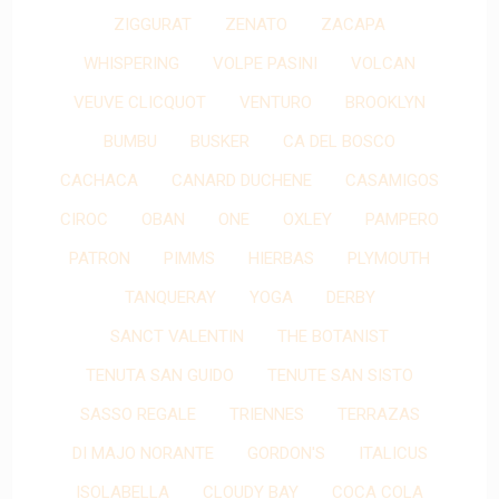
ZIGGURAT
ZENATO
ZACAPA
WHISPERING
VOLPE PASINI
VOLCAN
VEUVE CLICQUOT
VENTURO
BROOKLYN
BUMBU
BUSKER
CA DEL BOSCO
CACHACA
CANARD DUCHENE
CASAMIGOS
CIROC
OBAN
ONE
OXLEY
PAMPERO
PATRON
PIMMS
HIERBAS
PLYMOUTH
TANQUERAY
YOGA
DERBY
SANCT VALENTIN
THE BOTANIST
TENUTA SAN GUIDO
TENUTE SAN SISTO
SASSO REGALE
TRIENNES
TERRAZAS
DI MAJO NORANTE
GORDON'S
ITALICUS
ISOLABELLA
CLOUDY BAY
COCA COLA