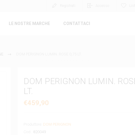
Registrati
Accesso
Lis
LE NOSTRE MARCHE
CONTATTACI
NE
DOM PERIGNON LUMIN. ROSE 0,75 LT.
DOM PERIGNON LUMIN. ROSE
LT.
€459,90
Produttore:
DOM PERIGNON
Cod.:
820049