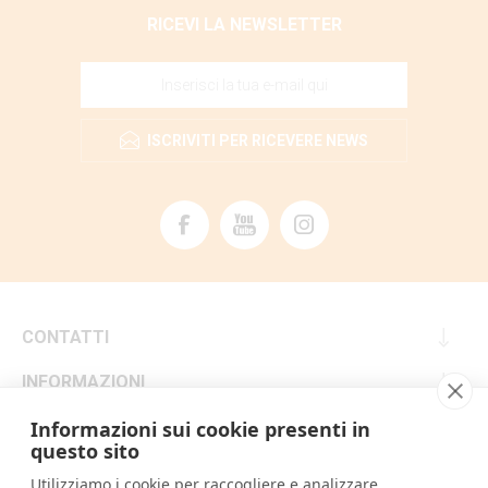
RICEVI LA NEWSLETTER
ISCRIVITI PER RICEVERE NEWS
CONTATTI
INFORMAZIONI
SERVIZIO CLIENTI
Informazioni sui cookie presenti in
questo sito
IL MIO ACCOUNT
Utilizziamo i cookie per raccogliere e analizzare