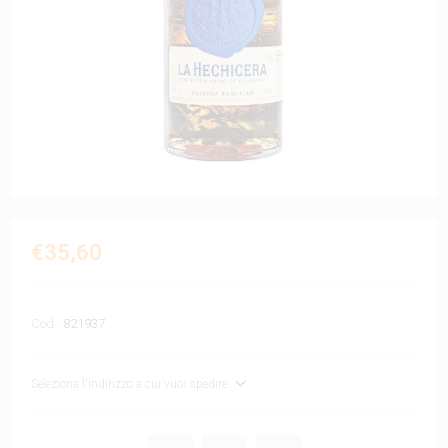
€35,60
Cod.:
821937
Seleziona l'indirizzo a cui vuoi spedire