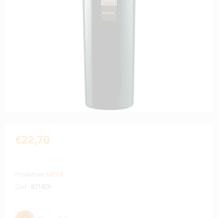
€22,70
Produttore:
MESA
Cod.:
821926