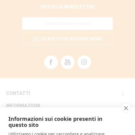
RICEVI LA NEWSLETTER
ISCRIVITI PER RICEVERE NEWS
CONTATTI
INFORMAZIONI
SERVIZIO CLIENTI
Informazioni sui cookie presenti in
questo sito
IL MIO ACCOUNT
Utilizziamo i cookie per raccogliere e analizzare