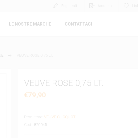
Registrati
Accesso
Lis
LE NOSTRE MARCHE
CONTATTACI
NE
VEUVE ROSE 0,75 LT.
VEUVE ROSE 0,75 LT.
€79,90
Produttore:
VEUVE CLICQUOT
Cod.:
820045